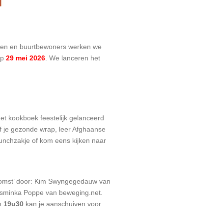
ngen en buurtbewoners werken we
op
29 mei 2026
. We lanceren het
et kookboek feestelijk gelanceerd
f je gezonde wrap, leer Afghaanse
lunchzakje of kom eens kijken naar
omst’ door: Kim Swyngegedauw van
asminka Poppe van beweging.net.
Om
19u30
kan je aanschuiven voor