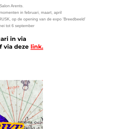
 Salon Arents.
momenten in februari, maart, april
RUSK, op de opening van de expo 'Breedbeeld'
mei tot 6 september
ari in via
f via deze
link.