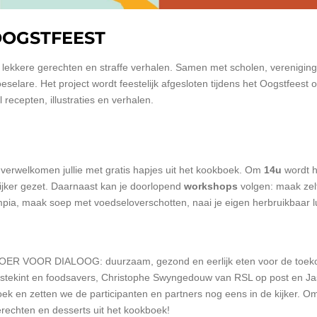
OOGSTFEEST
ekkere gerechten en straffe verhalen. Samen met scholen, verenigi
selare. Het project wordt feestelijk afgesloten tijdens het Oogstfeest 
recepten, illustraties en verhalen.
 verwelkomen jullie met gratis hapjes uit het kookboek. Om
14u
wordt h
kijker gezet. Daarnaast kan je doorlopend
workshops
volgen: maak zel
empia, maak soep met voedseloverschotten, naai je eigen herbruikbaar 
OER VOOR DIALOOG: duurzaam, gezond en eerlijk eten voor de toek
stekint en foodsavers, Christophe Swyngedouw van RSL op post en J
ek en zetten we de participanten en partners nog eens in de kijker. 
gerechten en desserts uit het kookboek!