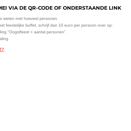
EI VIA DE QR-CODE OF ONDERSTAANDE LINK
ons weten met hoeveel personen.
t feestelijke buffet, schrijf dan 10 euro per persoon over op:
ng “Oogstfeest + aantal personen”.
aling.
gZ7