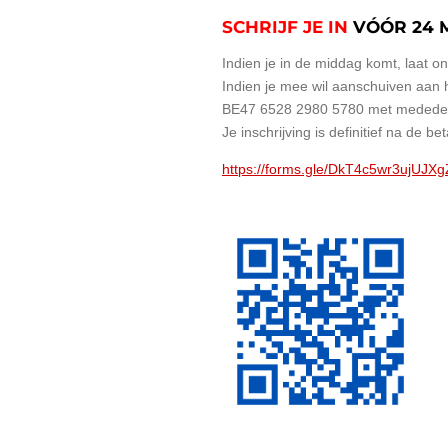
SCHRIJF JE IN
VÓÓR 24 M
Indien je in de middag komt, laat 
Indien je mee wil aanschuiven aan he
BE47 6528 2980 5780 met mededeli
Je inschrijving is definitief na de bet
https://forms.gle/DkT4c5wr3ujUJX