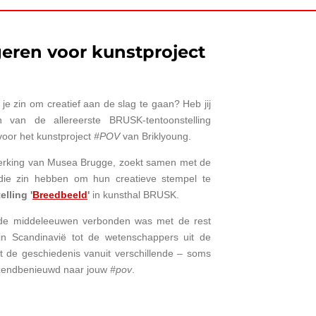
eren voor kunstproject
 je zin om creatief aan de slag te gaan? Heb jij
van de allereerste BRUSK-tentoonstelling
 voor het kunstproject
#POV
van Briklyoung.
nwerking van Musea Brugge, zoekt samen met de
die zin hebben om hun creatieve stempel te
lling '
Breedbeeld
'
in kunsthal BRUSK.
n de middeleeuwen verbonden was met de rest
in Scandinavië tot de wetenschappers uit de
kt de geschiedenis vanuit verschillende – soms
azendbenieuwd naar jouw
#pov
.