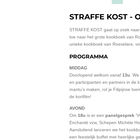
STRAFFE KOST - 
STRAFFE KOST gaat op zoek naar l
toe naar het grote kookboek van Roe
unieke kookboek van Roeselare, vol 
PROGRAMMA
MIDDAG
Doorlopend welkom vanaf
13u
. We
en participanten en partners in de 
mantu’s maken, rol je Filipijnse lo
de kortfilm!
AVOND
Om
18u
is er een
panelgesprek
‘V
Enchanté vzw, Schepen Michèle Ho
Aansluitend lanceren we het kookbo
een feestelijk buffet met heerlijke 