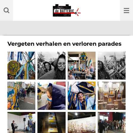
Ga
direct
naar
de
hoofdinhoud
Vergeten verhalen en verloren parades