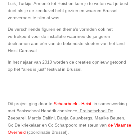
Luik, Turkije, Armenië tot Heist en kom je te weten wat je best
doet als je de zeeduivel hebt gezien en waarom Brussel
veroveraars te slim af was...
De verschillende figuren en thema’s vormden ook het
vertrekpunt voor de installatie waarmee de jongeren
deelnamen aan één van de bekendste stoeten van het land:
Heist Carnaval.
In het najaar van 2019 worden de creaties opnieuw getoond
op het “alles is just” festival in Brussel.
Dit project ging door te
Schaarbeek
-
Heist
in samenwerking
met
Basisschool Hendrik consience,
Freinetschool De
Zeeparel
,
Marcia Dalfini, Danja Cauwbergs, Maaike Beuten,
Gc De kriekelaar en Cc Scharpoord met steun van
de Vlaamse
Overheid
(coördinatie Brussel).